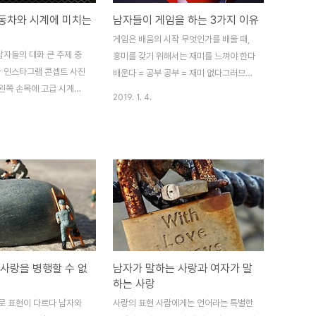
동차와 시계에 미치는
남자들이 게임을 하는 3가지 이유
게임은 배움의 시작 무엇인가를 배울 때,
남자들의 대화 큰 주제 중
흥미를 갖기 위해서는 재미를 느껴야 한다
 인스타그램 콘셉트 사진
배운다 = 공부 공부 = 재미 없다그러므로,
 왼쪽 손목에 고급 시계를
새로운 것을 배우지 않는다 이런 구도로
2019. 1. 4.
 방향을 잡고 있으며, 자동
인생을 살다 보면, 배우는 것이 고통이고,
을 누르는 곳엔 고급 자동
특별한 몇명 빼곤새로운 것을 배우는데에
는 사진이 한동안 유행했던
흥미를 갖기 어렵다 그래서 생각 해 낸 것
이 사진 한 장으로 자신의
이 마치 놀이처럼 배우는 걸 시작하면 어
 동시에 보여줌으로써 얼마
떨까였을 것이다 놀이 = 재미재미 = 계속
드러낼 수 있다 무심하게
하고 싶다그러므로, 놀이는 계속하고 싶다
찍은 것처럼 보이지만 실제
같은 시간을 투자 하더라도 게임할 때 지
를 타고 있으며, 그에 걸
나가는 시간은그렇게 빠를 수 없다 재미가
있다는 걸 보여 준다왜 남
있기 때문에 시간 가는 줄 모르는 것이다
 시계에 대해 관심을 갖
게임을 즐기는 것은 사람의 본능이고, 재
 사랑을 병행할 수 없
남자가 말하는 사랑과 여자가 말
이 분야에 미치는 것일까?패
미 있다고 가르쳐 주지 않아도 재미 있기
하는 사랑
, 주식, 집 등 여러 가지가
때문에 계속하는 것이다 게임=재미 있다
서로 표현이 다르다 남자와
사랑의 표현 사람에게는 언어라는 특별한
가지에 대해 마니아까진 아
라는 틀을 바탕으로 시대가 발전하면서 다