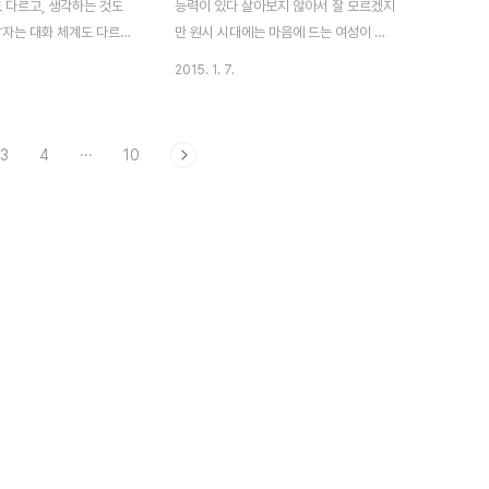
 다르고, 생각하는 것도
능력이 있다 살아보지 않아서 잘 모르겠지
분야에 비해 관심을 갖는
양한 게임들이 나오..
자는 대화 체계도 다르고,
만 원시 시대에는 마음에 드는 여성이 있
 이..
가능한 남자에 비해 여자는
으면 남자가 뒤로 가서 뒷통수를 방망이로
2015. 1. 7.
가능하다이런 저런 차이점
내리치고, 그것이 좋아한다는 표현이었다
 이해하면 되겠다 예외의
고 한다 그 때부터 나쁜 남자가 있었나 모
, 일반적인 이야기에 예외
르겠지만, 만약 이게 사실이라면 여성들의
3
4
···
10
입하면무슨 이야기가 되겠
머리가 남아 날리 없겠다 뻑치기도 아니고
은 남자와 여자가 다르다는
방망이로 머리를 때렸어야 했을까? 지금
각 해 보자남자는 왜 그래?
살고 있는 시대는 2015년이다 2002 월
? 여기에 대한 답변은 그냥
드컵이 어제 일 같은데 벌써 13년전의 일
 것이다 오빠는 일 밖에
이고 그 때 20살이었던 사람들은 이제
난감한 질문 중 하나는 "일
33세가 되었다 즉, 세월은 흘렀고 그러면
둘 중 하나를 고르라는 것이
서 사랑의 표현 방법도 바뀌었다 그러나
 생각하면서, 나에 대해선
옛날부터 줄 곧 내려오는 것은 다 이유가
지 않는다 우선 순위가 늘
있다 그만큼 좋고, 효과가 있다는 것이니
있어서 이건 선택 사항이
말이다 사랑 표현에서도 예외는 아닌데,
애 혹..
사랑은 표현해야 하는 것이다..