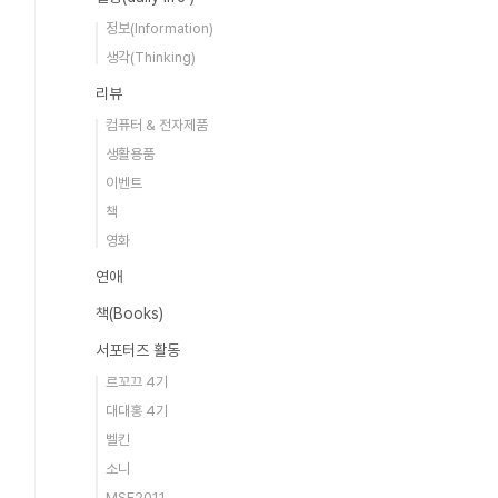
정보(Information)
생각(Thinking)
리뷰
컴퓨터 & 전자제품
생활용품
이벤트
책
영화
연애
책(Books)
서포터즈 활동
르꼬끄 4기
대대홍 4기
벨킨
소니
MSF2011