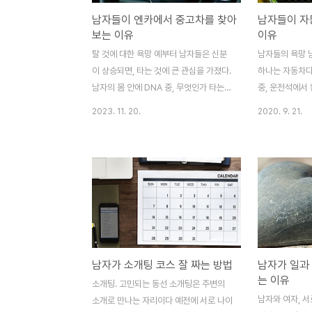
남자들이 엔카에서 중고차를 찾아
남자들이 자
보는 이유
이유
탈 것에 대한 욕망 예부터 남자들은 신분
남자들의 욕망 
이 상승되면, 타는 것에 큰 관심을 가졌다.
하나는 자동차다
남자의 몸 안에 DNA 중, 무엇인가 타는
중, 운전석에서
것에 대해 환장하게 만드는 게 있는 것 같
차고 핸들 10시
2023. 11. 20.
2020. 9. 21.
다. 자동차가 없던 시절엔 말을 타거나 마
차 핸들 클랙슨
차를 타면서 남들과 다른 신분임을 증명했
차의 로고가 있
고, 지금은 자동차로 그 욕망을 증명하고
콘셉트 사진이다
있다. 그저 빠르게 이동하기 위한 수단이
자동차, 시계를
아닌 신분과 재력을 과시할 수 있던 탈 것
나 부유한지를 
들은 지금 시대에 와서는 자동차가 된 것
그저 운전석을 
이다. 자동차가 정수기처럼 대중화되면서,
로는 이런 자동차
신차부터 중고차까지 선택의 폭이 넓어졌
맞은 시계까지 
고, 자동차의 정보를 쉽게 접할 수 있게 되
자들은 자동차와
남자가 소개팅 코스 잘 짜는 방법
남자가 일과
었다. 그러자 비싸서 엄두도 못낼 것 같던
고, 더 나아가 
는 이유
소개팅. 고민되는 동선 소개팅은 주변의
자동차도 이제 눈앞에 와 있는 것 같다. 마
션, 뷰티, 부동산
남자와 여자, 
소개로 만나는 자리이다 예전에 서로 나이
치 우주에 있는 화성이 멀다 멀다 하지만,
있음에도 위 2