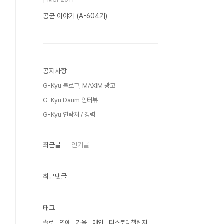
공군 이야기 (A-604기)
공지사항
G-Kyu 블로그, MAXIM 광고
G-Kyu Daum 인터뷰
G-Kyu 연락처 / 경력
최근글
인기글
최근댓글
태그
솔로
연애
가을
애인
티스토리챌린지