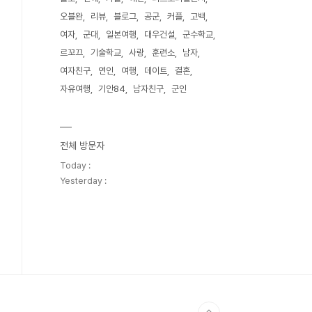
오블완
리뷰
블로그
공군
커플
고백
여자
군대
일본여행
대우건설
군수학교
르꼬끄
기술학교
사랑
훈련소
남자
여자친구
연인
여행
데이트
결혼
자유여행
기안84
남자친구
군인
전체 방문자
Today :
Yesterday :