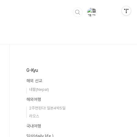
G-Kyu
해외 선교
네팔(Nepal)
해외여행
2주면된다! 일본4박5일
라오스
국내여행
일상(daily life )