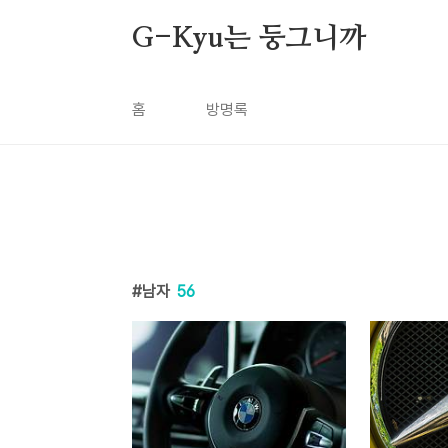
본문 바로가기
G-Kyu는 둥그니까
홈
방명록
남자
56