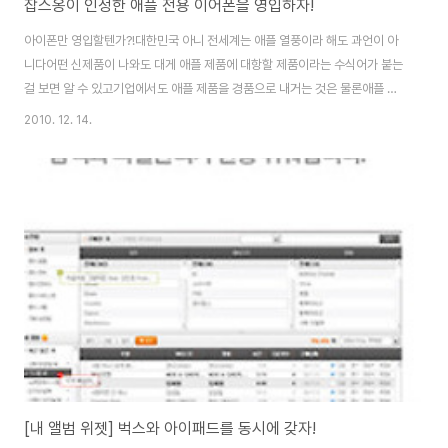
잡스옹이 인정한 애플 전용 이어폰을 영입하자!
아이폰만 영입할텐가?!대한민국 아니 전세계는 애플 열풍이라 해도 과언이 아
니다어떤 신제품이 나와도 대게 애플 제품에 대항할 제품이라는 수식어가 붙는
걸 보면 알 수 있고기업에서도 애플 제품을 경품으로 내거는 것은 물론애플 제
품을 활용한 기업 시스템이 정착해 가고 있으니...IT대통령 스티브 잡스라고 불
2010. 12. 14.
리워져도 이견이 없을 정도아이폰 4 , 아이패드 , 아이팟 , 맥북 시리즈맥 시리
즈...이름만 들어도 사과가 절로 떠오르는데이 제품들은 각 분야에서 소비자의
지갑을 열어제끼고 있다가뜩이나 크리스마스가 다가오는데...이번은 크리스마
스니까...라는 생각으로자신의 소비를 합리화 시키는 소비자들을 양산하고 있
다그런데....아이폰4를 구매 하고..아이패드를 구매하고...아이팟을 구매하여서
음악을 듣는데...번들로 제공..
[내 앨범 위젯] 벅스와 아이패드를 동시에 갖자!