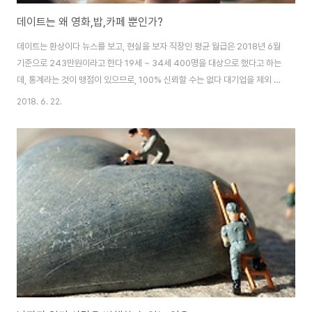
데이트는 왜 영화,밥,카페 뿐인가?
데이트는 환상이다 뉴스를 보고, 현실을 보자 직장인 평균 월급은 2018년 6월
기준으로 243만원이라고 한다 19세 ~ 34세 400명을 대상으로 했다고 하는
데, 통계라는 것이 맹점이 있으므로, 100% 신뢰할 수는 없다 대기업을 제외 한
다면, 대부분 150 중후반에서 200사이를 받는 것 같다 최저 시급 기준으로 살
2018. 6. 22.
펴 보자 7,530원 * 8시간 * 20일 = 1,204,800원 25일 동안 일을 해도
1,506,000원이다 여기서 통신비, 교통비, 식비 등 최저 생계비를 제외하면 막
상 사용할 돈은 그리 많지 않다 여유 돈으로 쓸 수 있는 돈을 30만원이라 가정
하자 데이트 하면, 적어도 3~5만원은 사용하지 않는가? 5만원씩 6번 만나면
30만원이다 30만원을 사용한다는 건 150만원 번다고 가정하면..