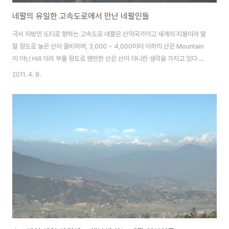
네팔의 유일한 고속도로에서 만난 네팔인들
극서 지방인 도티로 향하는 고속도로 네팔은 산악국가이고 세계의 지붕이라 말
할 정도로 높은 산이 즐비하며, 3,000 ~ 4,000미터 이하의 산은 Mountain
이 아닌 Hill 이라 부를 정도로 왠만한 산은 산이 아니란 생각을 가지고 있다 그
러니...네팔에 갔는데, 현지인이 산에 가자고 하면, 죽기를 각오 해야 할 것이
2011. 4. 8.
며.. 언덕이라고 하더라도 우리나라의 백두산보다 높으니 흔들리지 않는 마음
을 가져야 하겠다 네팔에 도착하고 3박4일동안 조이 하우스에서 사역을 마치
고, 네팔인들도 생소해 하는 지역인 극서부 지방인 도티로 떠나는데... 700km
가 넘는 구간이고 네팔의 도로 사정상 1박2일은 소요되는 거리 30시간은 가야
도착할 수 있는 거리라고 하니 먹고 자고 가도 이틀은 소요되는 거리로 떠나는
데.....