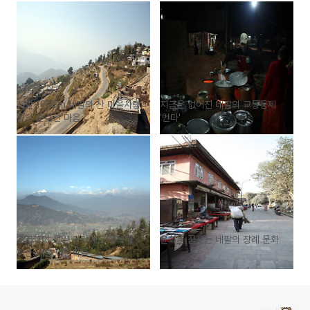
해발 1900m 네팔의 산 마을사람
지금은 없어진 네팔의 교통통제
들의 순수한 마음
'번다'
초코파이 생일 파티에도 행복해
윤회를 꿈꾸는 네팔의 장례 문화
하는 네팔 어린이들