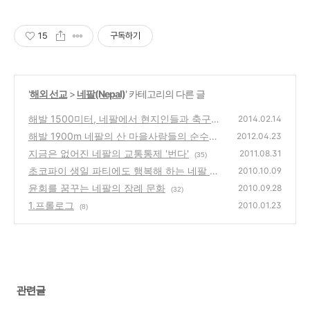
15
구독하기
'
해외 선교
>
네팔(Nepal)
' 카테고리의 다른 글
해발 1500미터, 네팔에서 현지인들과 축구경
2014.02.14
기
해발 1900m 네팔의 산 마을사람들의 순수한
(10)
2012.04.23
마음
지금은 없어진 네팔의 교통통제 '번다'
(7)
2011.08.31
(35)
초코파이 생일 파티에도 행복해 하는 네팔 어
2010.10.09
린이들
윤회를 꿈꾸는 네팔의 장례 문화
(24)
2010.09.28
(32)
1.프롤로그
2010.01.23
(8)
관련글