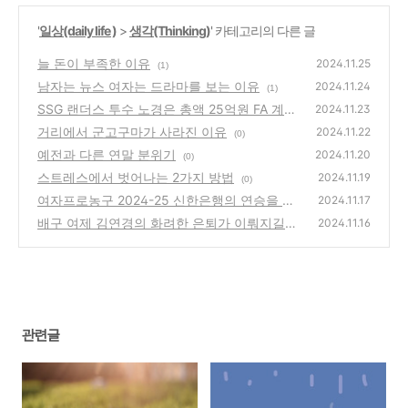
'
일상(daily life )
>
생각(Thinking)
' 카테고리의 다른 글
늘 돈이 부족한 이유
2024.11.25
(1)
남자는 뉴스 여자는 드라마를 보는 이유
2024.11.24
(1)
SSG 랜더스 투수 노경은 총액 25억원 FA 계약
2024.11.23
체결
거리에서 군고구마가 사라진 이유
(3)
2024.11.22
(0)
예전과 다른 연말 분위기
2024.11.20
(0)
스트레스에서 벗어나는 2가지 방법
2024.11.19
(0)
여자프로농구 2024-25 신한은행의 연승을 기
2024.11.17
다리며
배구 여제 김연경의 화려한 은퇴가 이뤄지길
(0)
2024.11.16
바라며
(62)
관련글