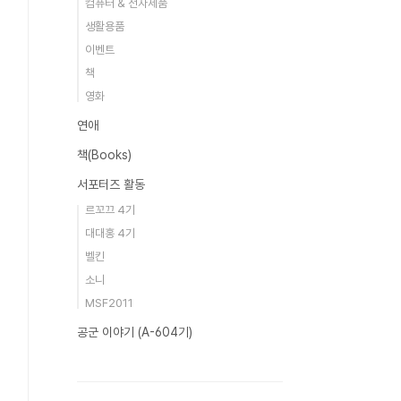
컴퓨터 & 전자제품
생활용품
이벤트
책
영화
연애
책(Books)
서포터즈 활동
르꼬끄 4기
대대홍 4기
벨킨
소니
MSF2011
공군 이야기 (A-604기)