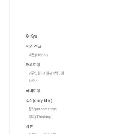
G-Kyu
해외 선교
네팔(Nepal)
해외여행
2주면된다! 일본4박5일
라오스
국내여행
일상(daily life )
정보(Information)
생각(Thinking)
리뷰