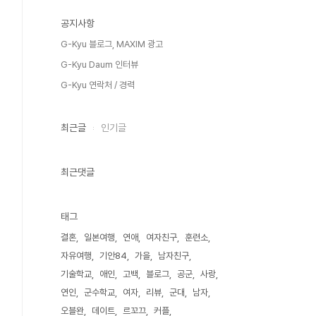
공지사항
G-Kyu 블로그, MAXIM 광고
G-Kyu Daum 인터뷰
G-Kyu 연락처 / 경력
최근글
인기글
최근댓글
태그
결혼
일본여행
연애
여자친구
훈련소
자유여행
기안84
가을
남자친구
기술학교
애인
고백
블로그
공군
사랑
연인
군수학교
여자
리뷰
군대
남자
오블완
데이트
르꼬끄
커플