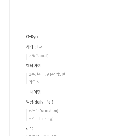
G-Kyu
해외 선교
네팔(Nepal)
해외여행
2주면된다! 일본4박5일
라오스
국내여행
일상(daily life )
정보(Information)
생각(Thinking)
리뷰