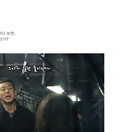
다 보면,
인가?