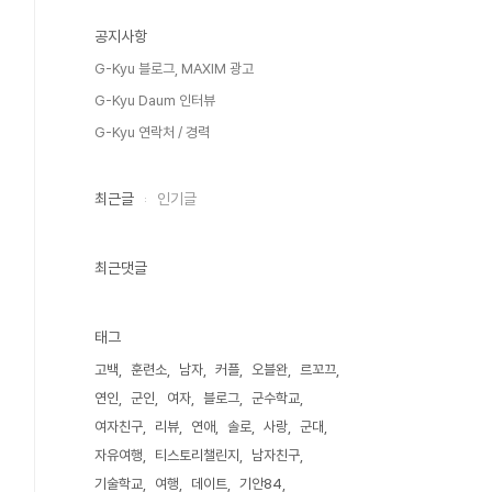
공지사항
G-Kyu 블로그, MAXIM 광고
G-Kyu Daum 인터뷰
G-Kyu 연락처 / 경력
최근글
인기글
최근댓글
태그
고백
훈련소
남자
커플
오블완
르꼬끄
연인
군인
여자
블로그
군수학교
여자친구
리뷰
연애
솔로
사랑
군대
자유여행
티스토리챌린지
남자친구
기술학교
여행
데이트
기안84