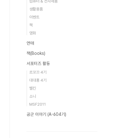
컴퓨터 & 전자제품
생활용품
이벤트
책
영화
연애
책(Books)
서포터즈 활동
르꼬끄 4기
대대홍 4기
벨킨
소니
MSF2011
공군 이야기 (A-604기)