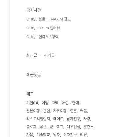
공지사항
G-Kyu 블로그, MAXIM 광고
G-Kyu Daum 인터뷰
G-Kyu 연락처 / 경력
최근글
인기글
최근댓글
태그
기안84
여행
고백
애인
연애
일본여행
군인
자유여행
결혼
커플
티스토리챌린지
데이트
남자친구
사랑
블로그
공군
군수학교
대우건설
훈련소
가을
기술학교
남자
여자친구
리뷰