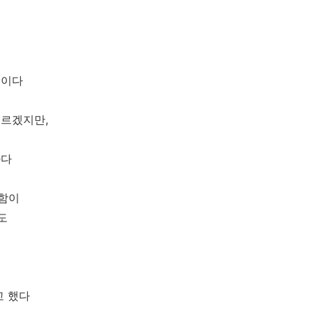
법이다
모르겠지만,
하다
함이
도
고 했다