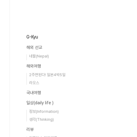
G-Kyu
해외 선교
네팔(Nepal)
해외여행
2주면된다! 일본4박5일
라오스
국내여행
일상(daily life )
정보(Information)
생각(Thinking)
리뷰