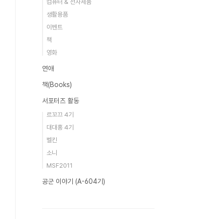
컴퓨터 & 전자제품
생활용품
이벤트
책
영화
연애
책(Books)
서포터즈 활동
르꼬끄 4기
대대홍 4기
벨킨
소니
MSF2011
공군 이야기 (A-604기)