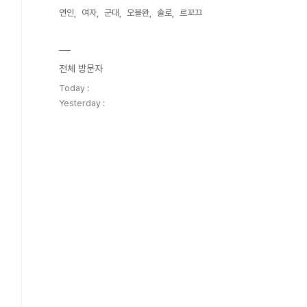
연인
여자
군대
오블완
솔로
르꼬끄
전체 방문자
Today :
Yesterday :