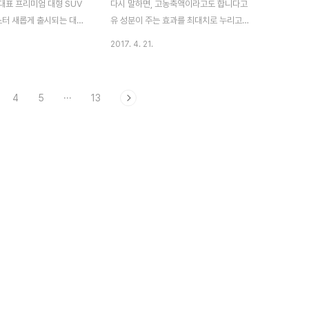
대표 프리미엄 대형 SUV
다시 말하면, 고농축액이라고도 합니다고
저렴하지 않았다 구매하고
기를 생산하고, 1987년 세계 최초로 수저
마스터 새롭게 출시되는 대형
유 성분이 주는 효과를 최대치로 누리고
이기에 학..
트레이가 있는식기 세척..
 마스터를 시승 해 볼 수 있
자, 고농축으로 제조한 형식의 화장품 입
2017. 4. 21.
다 압도적인 힘을 자랑하는
니다 르얀(Le Yann)은 자연주의 화장품
의 남자처럼 보이는 외관
답게, 순한 성분을 바탕으로 제조 되었습
나오는 힘을 남을 지키는데
니다제조할 때는 특허받은 포뮬러인 특허
4
5
···
13
은 인테리어는 운전자와 탑
받은 제 10-0699538호 목련나무껍질
사로잡기에 충분하다 모하
추출물이 기본 베이스 입니다 이것저것 좋
 바라 보는것에 그치지 않
다는 것 다 넣고 그냥 만든 제품이 아닌,특
할 수 있는 좋은 기회를 놓
허받은 고유의 포뮬러로 제조 하였다는 것
 보자 [ 신청 하기 ] 위의
은 그 성분이 주는 고유의 특징을 그대로
되고, 기아 자동차 홈페이
담았다는 의미 입니다 여기에 서로 시너지
체험단 신청을 할 수도 있
효과를 내는 성분인 흰목이버섯추출물, 로
즈마리추출물, EGF 등이 함유되어서주름
개선 및 미백 기능을 하는, 2중 기능성 화
장품으로 만들어졌습니다 EGF 화장품은
다양한 라인이 없습니다대..