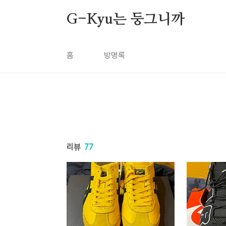
본문 바로가기
G-Kyu는 둥그니까
홈
방명록
리뷰
77