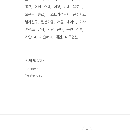
공군
연인
연애
여행
고백
블로그
오블완
솔로
티스토리챌린지
군수학교
남자친구
일본여행
가을
데이트
여자
훈련소
남자
사랑
군대
군인
결혼
기안84
기술학교
애인
대우건설
전체 방문자
Today :
Yesterday :