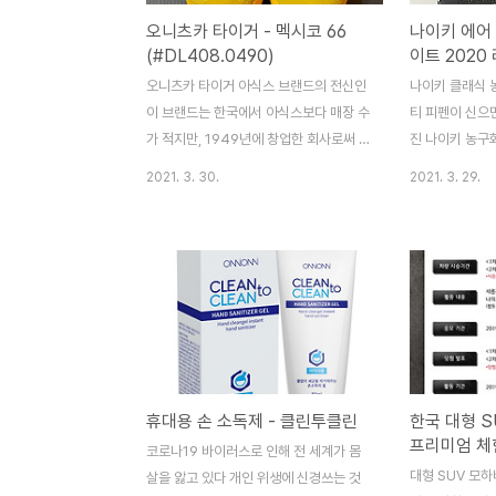
오니츠카 타이거 - 멕시코 66
나이키 에어
(#DL408.0490)
이트 2020
오니츠카 타이거 아식스 브랜드의 전신인
나이키 클래식 농
이 브랜드는 한국에서 아식스보다 매장 수
티 피펜이 신으
가 적지만, 1949년에 창업한 회사로써 그
진 나이키 농구화
역사와 전통이 있다 1964년 미국에서 나
년대 초중반은 
2021. 3. 30.
2021. 3. 29.
이키의 전신인 블루리본 스포츠가 설립되
던 시기다 KB
었을 때, 오니츠카 타이거 신발을 미국에
MBC 미니 시리
유통하는 일을 했다 그 후, 1971년 회사명
1월 ~3월 방영
을 나이키로 바꾼 뒤 나이키 자사 제품을
국은 농구의 열
만들었다는 역사가 있는 브랜드 1964년
다 당시 미국 
도쿄 올림픽 오니츠카 타이거 신발을 신은
마이클 조던과 
선수들이 메달을 휩쓸면서 그 인기가 높아
맨을 비롯하여 
졌다고 한다 * 사이즈 추천 : 정사이즈
만한 스타들의 
1964년의 올림픽을 본 것도 아니고, 그
관련된 패션이 
휴대용 손 소독제 - 클린투클린
한국 대형 S
당시 어떤 선수가 이 신발을 신고 메달을
는 당시 초중고
프리미엄 체
코로나19 바이러스로 인해 전 세계가 몸
땄는지 기억도 나지 않는다 다만 오니츠카
신발이었다 나이
대형 SUV 모하
살을 앓고 있다 개인 위생에 신경쓰는 것
타이거의 제품 중 노란색과 검은색으로 이
당시 가격은 99