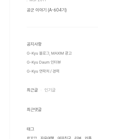
공군 이야기 (A-604기)
공지사항
G-Kyu 블로그, MAXIM 광고
G-Kyu Daum 인터뷰
G-Kyu 연락처 / 경력
최근글
인기글
최근댓글
태그
르꼬끄
자유여행
여자친구
리뷰
커플