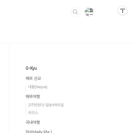
G-Kyu
해외 선교
네팔(Nepal)
해외여행
2주면된다! 일본4박5일
라오스
국내여행
일상(daily life )