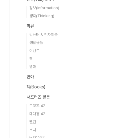
정보(Information)
생각(Thinking)
리뷰
컴퓨터 & 전자제품
생활용품
이벤트
책
영화
연애
책(Books)
서포터즈 활동
르꼬끄 4기
대대홍 4기
벨킨
소니
MSF2011