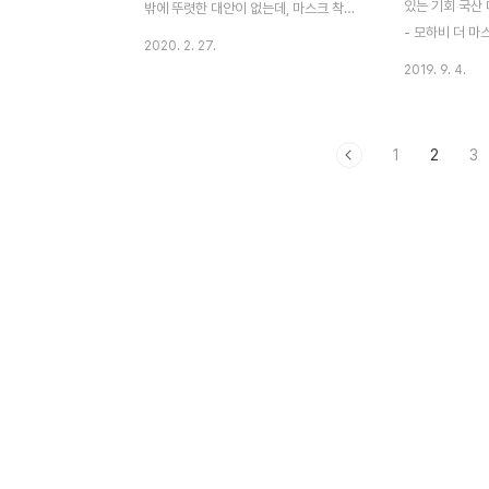
있는 기회 국산 
밖에 뚜렷한 대안이 없는데, 마스크 착용
뤄진 신발을 신은 킬빌의 우마 서먼이 떠
격으로써 결코 
- 모하비 더 
과 손 소독제를 사용하여 바이러스를 방어
오를 뿐이다 물..
싶어도 비싼 가격
2020. 2. 27.
SUV 모하비 더
하는 것이 전부인 시점이다 3,000원대로
2019. 9. 4.
는 기회가 열렸
구매할 수 있는 휴대용 손소독제 휴대용
덩치 큰 근육질
손 소독제 - [ 구매 하기 ]
큰 덩치로부터 
1
2
3
사용하는 것 같
승자의 마음을 
비 더 마스터를
고, 실제로 체험
치지 말고 신청 해
버튼을 눌러도 
지에 방문해서 
다