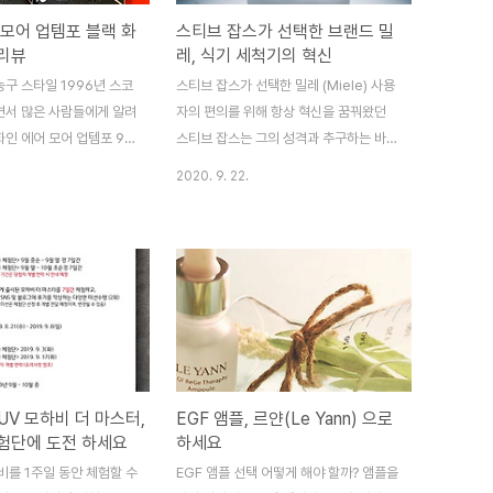
 모어 업템포 블랙 화
스티브 잡스가 선택한 브랜드 밀
 리뷰
레, 식기 세척기의 혁신
구 스타일 1996년 스코
스티브 잡스가 선택한 밀레 (Miele) 사용
면서 많은 사람들에게 알려
자의 편의를 위해 항상 혁신을 꿈꿔왔던
인 에어 모어 업템포 90
스티브 잡스는 그의 성격과 추구하는 바를
한국에서 농구 붐이 일어났
애플 제품에 고스란히 녹여냈다 그리고 그
2020. 9. 22.
L의 시초인 농구 대잔치와
의 삶 속에 그가 선호하는 브랜드에서 그
즈 마지막 승부 (1994년
의 성향을 보여주었다 스티브 잡스가 선호
)의 시너지 효과로 대한민
했던 자동차는 메르세데스 벤츠와 포르쉐
기로 가득했던 시기가 있었
헨켈 칼과 브라운 가전제품, BMW 오토바
NBA에서도 시카고 불스의
이, 뱅앤올룹슨의 오디오 기기 등이 있었
스코티 피펜, 데니스 로드
다그 중 그가 구입했던 밀레 (Miele)제품
지금까지도 이름만 대면 알
은 세탁기였는데, 옷감을 상하지 않게 하
전성기였다 패션도 농구와
면서 효율적으로세탁을 하는 제품으로 높
자연스러웠다 그중 농구화
은 만족감을 주었다고 자서전에 기록되어
UV 모하비 더 마스터,
EGF 앰플, 르얀(Le Yann) 으로
생들에게 꼭 구매하고 싶은
있었다 밀레는 1899년 독일에서 창업한
험단에 도전 하세요
하세요
키, 리복이 쌍두마차였고
회사이며, 세탁기로 유명한 브랜드이기도
비를 1주일 동안 체험할 수
EGF 앰플 선택 어떻게 해야 할까? 앰플을
,000원에서 그 이상의 가
하다1929년 유럽 최초의 전기 식기 세척