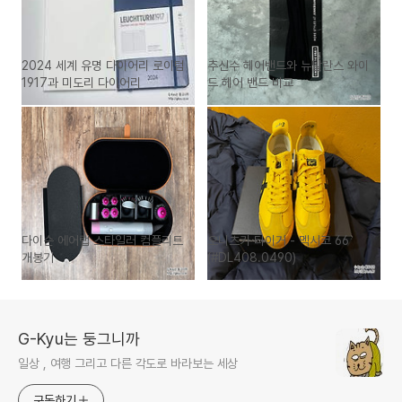
2024 세계 유명 다이어리 로이텀
추신수 헤어밴드와 뉴발란스 와이
1917과 미도리 다이어리
드 헤어 밴드 비교
다이슨 에어랩 스타일러 컴플리트
오니츠카 타이거 - 멕시코 66
개봉기
(#DL408.0490)
G-Kyu는 둥그니까
일상 , 여행 그리고 다른 각도로 바라보는 세상
구독하기