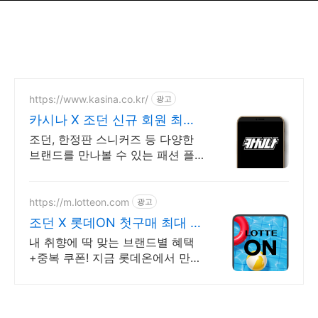
https://www.kasina.co.kr/
광고
카시나 X 조던 신규 회원 최대
20% 할인
조던, 한정판 스니커즈 등 다양한
브랜드를 만나볼 수 있는 패션 플
랫폼
https://m.lotteon.com
광고
조던 X 롯데ON 첫구매 최대 5
천원 혜택!
내 취향에 딱 맞는 브랜드별 혜택
+중복 쿠폰! 지금 롯데온에서 만나
보세요!