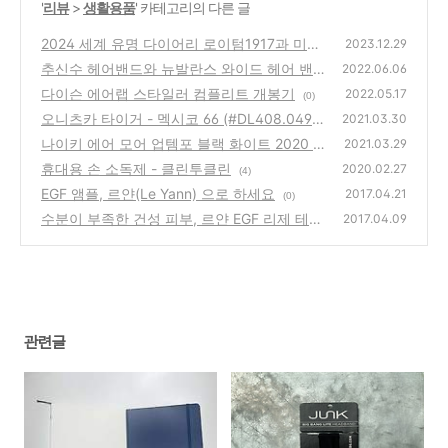
'
리뷰
>
생활용품
' 카테고리의 다른 글
2024 세계 유명 다이어리 로이텀1917과 미도
2023.12.29
리 다이어리
추신수 헤어밴드와 뉴발란스 와이드 헤어 밴드
(2)
2022.06.06
비교
다이슨 에어랩 스타일러 컴플리트 개봉기
(0)
2022.05.17
(0)
오니츠카 타이거 - 멕시코 66 (#DL408.0490)
2021.03.30
나이키 에어 모어 업템포 블랙 화이트 2020 리
(1)
2021.03.29
뷰
휴대용 손 소독제 - 클린투클린
(0)
2020.02.27
(4)
EGF 앰플, 르얀(Le Yann) 으로 하세요
2017.04.21
(0)
수분이 부족한 건성 피부, 르얀 EGF 리제 테라
2017.04.09
피 리치 크림 (EGF 재생크림)
(0)
관련글