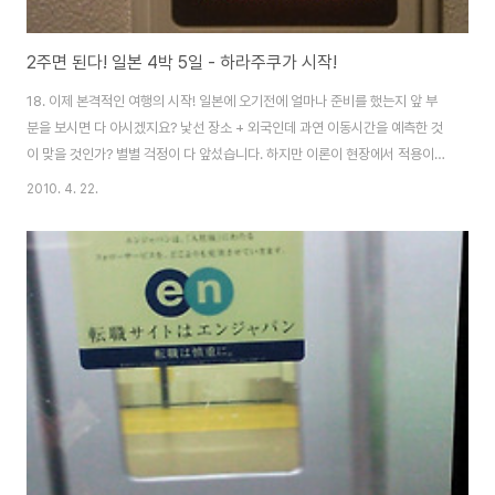
2주면 된다! 일본 4박 5일 - 하라주쿠가 시작!
18. 이제 본격적인 여행의 시작! 일본에 오기전에 얼마나 준비를 했는지 앞 부
분을 보시면 다 아시겠지요? 낯선 장소 + 외국인데 과연 이동시간을 예측한 것
이 맞을 것인가? 별별 걱정이 다 앞섰습니다. 하지만 이론이 현장에서 적용이
될지는 나가봐야 아는 것이겠지요 그래서 이제 슬슬 출격 준비를 합니다. 새벽
2010. 4. 22.
부터 난리를 쳤는데 이쯤되니 벌써 체력이 바닥나는 기분이지만 이제 귀차니즘
을 이겨내고 , 거리로 나가야 할 시간입니다!! 호텔 조명은 왜 그럴까요. 잠만 자
라는 건지 어둑침침한게 가뜩이나 날씨도 비가 와서 우중충한데... 모든 조명을
켜도 밝은 느낌이 안 듭니다!!! 좀 더 환했으면 좋겠단 생각이 절로 드는 호텔이
었어요 ! 필수 물품인 세가지를 챙겨 가방에 넣고 , 이제 슬슬 나갈 준비를 끝마
칩니다 그..