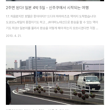
2주면 된다! 일본 4박 5일 - 신주쿠에서 시작되는 여행
17. 처음왔지만 호텔은 찾아야지!? 드디어 하마마츠쵸 역까지 도착했습니다!
도쿄모노레일의 종점이기도 하고 , JR야마노테선으로 환승을 할 수 있는 역이
기도 하죠!! 일본어를 몰라서 환승을 어떻게 해야 하는지 모르시겠다면 걱정 안
하셔도 되요~ 한글로 환승 지점까지 안내가 되어있습니다!! 환승 시 개찰구를
2010. 4. 21.
나가게 되는데, 저도 처음엔 나가도 되나 생각이 들었는데 원래 그것이 환승법
이었던 것입니다!! 신주쿠 행 열차를 기다리며 플렛폼에 서있었고 곧 전철이 도
착해서 신주쿠에 있는 호텔을 향해 출발 합니다! 점심이 가까운 시간임에도 지
하철은 생각보다 사람들이 많습니다~ 평일이어서 한산할 줄 알았는데 꼭 그렇
지만은 않더라고요 ~!! 일본지하철에서 본 것은 문이 열리는 위에 스크린을 만
들어 놔서 거기서 광고가 계..