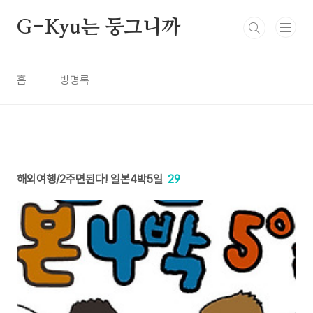
본문 바로가기
G-Kyu는 둥그니까
홈
방명록
해외여행/2주면된다! 일본4박5일
29