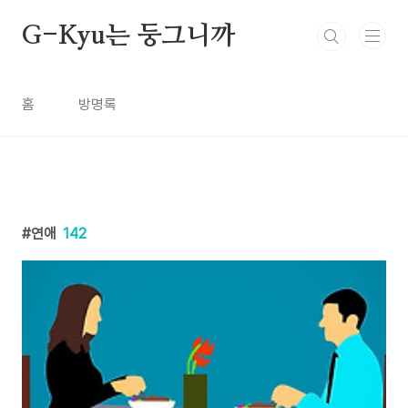
본문 바로가기
G-Kyu는 둥그니까
홈
방명록
연애
142