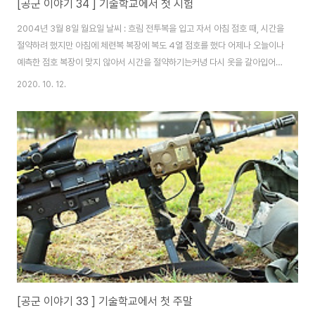
[공군 이야기 34 ] 기술학교에서 첫 시험
2004년 3월 8일 월요일 날씨 : 흐림 전투복을 입고 자서 아침 점호 때, 시간을
절약하려 했지만 아침에 체련복 복장에 복도 4열 점호를 했다 어제나 오늘이나
예측한 점호 복장이 맞지 않아서 시간을 절약하기는커녕 다시 옷을 갈아입어야
하는 번거로움만 생겼다 규칙적인 생활을 하면 할수록 몸이 건강 해 져야 하는
2020. 10. 12.
거 같은데, 어째 사회에 있을 때보다 몸이 더 안 좋아지는 거 같다 환절기인 탓
도 있겠지만, 감기약을 늘 상비해야 했다 애초에 군대에 있지 않았다면, 감기에
걸리지 않았을지 모른다는 생각을 하게 만드는 하루다 기술학교의 3월은 대학
과 같은 면이 있었다 수업을 받고, 복습을 하고, 시험을 본다는 것이 같았고, 그
나머지는 다 달랐다 살짝 얼어있는 물처럼 기술학교 생활은 긴장의 연속이었다
1주 동안..
[공군 이야기 33 ] 기술학교에서 첫 주말