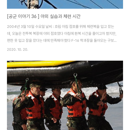
[공군 이야기 36 ] 야외 실습과 체련 시간
2004년 3월 10일 수요일 날씨 : 흐림 아침 점호를 위해 체련복을 입고 잤는
데, 오늘은 전투복 복장에 야외 점호였다 아침에 환복 시간을 줄이고자 했지만,
편한 옷 입고 잠을 잤다는 데에 만족해야 했다 F-16 학과장을 돌아오는 구보인
데, 기훈단 때에 비해면 거리도 짧고 할 만했다 오늘의 사회 소식은 중부, 경북
2020. 10. 20.
지방에 비가 온다는 게 전부였다 회식 카드 군대는 가만히 있기만 해도 전역할
날이 다가오는 다소 희망적인 곳이다 단점이라면, 가만히 두질 않는다는데 있
지만 그래도 뭔가 하지 않아도 시간에 따라서 그에 맞는 보상이 주어진다 월급
또한 마찬가지였다 매일 조교들 아래 복종하고, 언제 감점 표를 뺏길지 몰라하
지만 시간이 흘렀다고 월급도 나왔다 회식 카드가 나왔고, 음료수 뽑아 먹는 돈
도 환전했다 특..