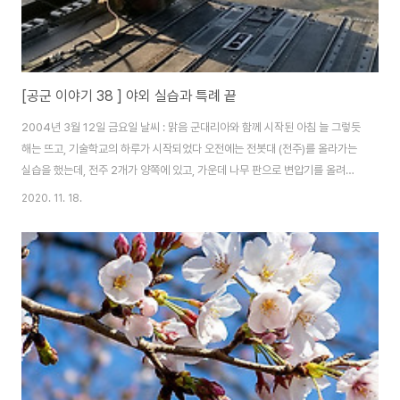
[공군 이야기 38 ] 야외 실습과 특례 끝
2004년 3월 12일 금요일 날씨 : 맑음 군대리아와 함께 시작된 아침 늘 그렇듯
해는 뜨고, 기술학교의 하루가 시작되었다 오전에는 전봇대 (전주)를 올라가는
실습을 했는데, 전주 2개가 양쪽에 있고, 가운데 나무 판으로 변압기를 올려놓
은 전주를 올라가는 것이다 H 전주라고 하는데, 그 모양이 H 모양처럼 생겨서
2020. 11. 18.
그렇게 불렀다 밑에서 바라보면, 그렇게 높아 보이지 않는데, 막상 올라가고 올
라간 뒤, 내려다보면 아찔한 높이로 느껴졌다 실습을 위해 만든 곳이라서 다행
히 전류는 흐르지 않았다 그러나 교관은 자대에서는 실제 고압 전류가 흐르니
조심하라고 했다 변압기는 고압(22kv)이 들어와서, 변압기를 거쳐 저압
(220v)으로 변압을 시켜주므로, 고압과 저압이 모두 존재하는 곳이다 실수로
변압기와 닿거나 만..