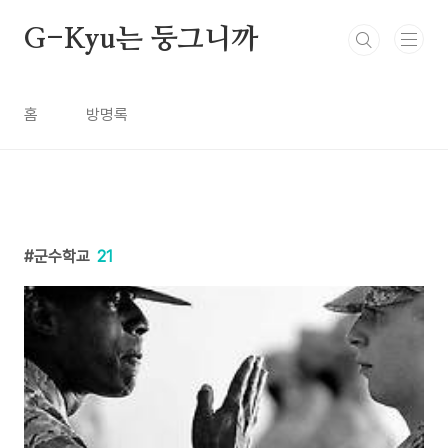
본문 바로가기
G-Kyu는 둥그니까
홈
방명록
군수학교
21