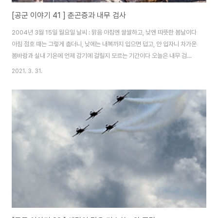
[공군 이야기 41 ] 춘곤증과 내무 검사
2004년 3월 15일 월요일 날씨 : 맑음 아침엔 쌀쌀하고, 낮엔 따뜻한 봄날이다
아침 점호 때는 그렇게 춥더니, 낮에는 내복까지 입으면 덥고, 안 입자니 차가운
봄바람과 실내 기온에 언제 감기에 걸릴지 모르는 기간이다 오늘은 내무 검사
가 있다고 한다 구레나룻은 없어야 하고, 옷을 규정에 맞게 입고, 신변 정리를
2021. 3. 31.
잘하고, 옷에 먼지 하나 없이 깨끗해야 한다 구렛나루를 없애야 한다는 말에 세
면 시간에 모두 거울에 보이는 대로 면도기로 밀었다 그랬더니 구렛나루는 대
각선으로 잘려 있었다 멋을 내는 곳도 아니고, 멋 낸다고 봐 주는 곳도 아닌 이
곳에서 흠이 될 것은 아니지만, 사회였다면 거울 봐 가면서 좌우 균형을 맞춰서
다듬었을 것이고, 결과적으로 이런 모습이 되어있진 않을 것이란 생각이 든다
내무 검사 ..