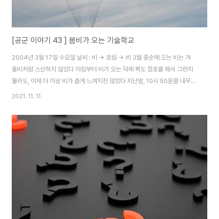
[공군 이야기 43 ] 봄비가 오는 기술학교
2004년 3월 17일 수요일 날씨 : 비 -> 흐림 -> 비 3월 중순에 오는 비는 겨
울비처럼 스산하지 않았다 아침부터 비가 오는 덕에 복도 점호를 해서 그런지
몰라도, 이제 더 이상 비가 춥게 느껴지진 않았다 지난밤, 10시 50분쯤 내무실
에서 자다 말고 한 녀석이 "야, 우리 청소 구역 애들 모자라지 않냐?" 라며 잠꼬
2021. 11. 11.
대를 해서 깬 것만 제외하면 하루의 시작이 비가 오는 것에 비해선 괜찮았다 사
회 소식 아침 식사 후, 실습장에서 일과는 시작되었다 비가 오므로 실내에서 할
수 있는 위주의 실습을 하는데, 스산한 봄비는 아니지만, 비가 오는 날은 밖에
나가지 않고 집에서 혹은 여유롭게 비를 즐길 수 있는 상황이 되길 바랐다 그러
나 현실은 어제도 오늘도 앞으로도 전역 전까지 매일매일 입어야 하는 군복을 ..