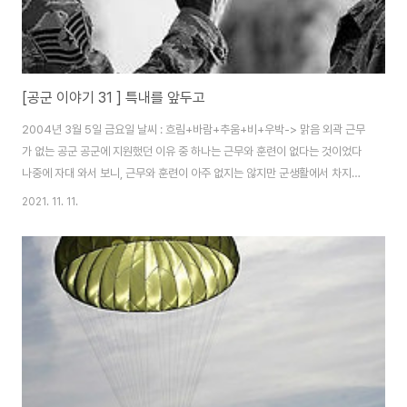
[공군 이야기 31 ] 특내를 앞두고
2004년 3월 5일 금요일 날씨 : 흐림+바람+추움+비+우박-> 맑음 외곽 근무
가 없는 공군 공군에 지원했던 이유 중 하나는 근무와 훈련이 없다는 것이었다
나중에 자대 와서 보니, 근무와 훈련이 아주 없지는 않지만 군생활에서 차지하
는 비율이 그리 많지 않았다 입대 전에는 불침번이 없고, 초소에서 근무, 정문,
2021. 11. 11.
후문에서 경계 근무를 하지 않는다고 들었는데, 그 이유가 헌병이 그 자리를 채
워주기 때문이라고 들었다 비행단 기준으로 불침번은 자대에 와서 서곤 하지
만, 대대원이 많으면, 계급이 높을 시 열외 되었다 경계 근무는 헌병이 서기 때
문에 일반병들은 근무하지 않아도 된다 그리고 일과가 주특기 훈련이 아니라
그날 자신에게 주어진 특기의 일을 한다 기술학교에서 하는 CP 근무는 자대 가
서 할 일이 없다는 뜻..