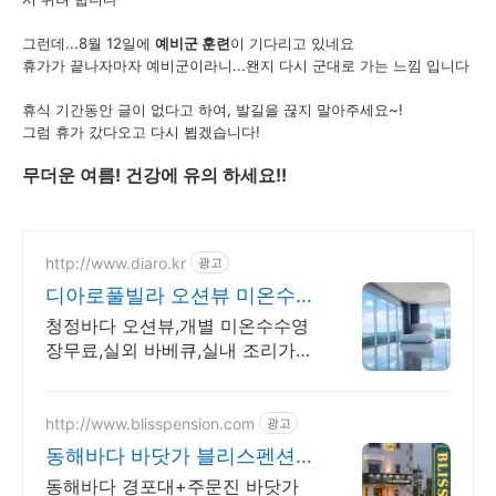
그런데...8월 12일에
예비군 훈련
이 기다리고 있네요
휴가가 끝나자마자 예비군이라니...왠지 다시 군대로 가는 느낌 입니다
휴식 기간동안 글이 없다고 하여, 발길을 끊지 말아주세요~!
그럼 휴가 갔다오고 다시 뵙겠습니다!
무더운 여름! 건강에 유의 하세요!!
http://www.diaro.kr
광고
디아로풀빌라 오션뷰 미온수무
료 반려견동반
청정바다 오션뷰,개별 미온수수영
장무료,실외 바베큐,실내 조리가능,
소형견동반가능
http://www.blisspension.com
광고
동해바다 바닷가 블리스펜션
강릉 가족4인 숙소
동해바다 경포대+주문진 바닷가