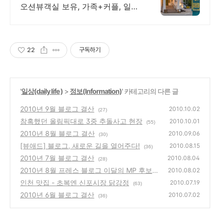
오션뷰객실 보유, 가족+커플, 일출
+BBQ장
22
구독하기
'
일상(daily life )
>
정보(Information)
' 카테고리의 다른 글
2010년 9월 블로그 결산
2010.10.02
(27)
참혹했던 올림픽대로 3중 추돌사고 현장
2010.10.01
(55)
2010년 8월 블로그 결산
2010.09.06
(30)
[뷰애드] 블로그, 새로운 길을 열어주다!
2010.08.15
(36)
2010년 7월 블로그 결산
2010.08.04
(28)
2010년 8월 프레스 블로그 이달의 MP 후보
2010.08.02
선정
인천 맛집 - 초복엔 신포시장 닭강정
(20)
2010.07.19
(63)
2010년 6월 블로그 결산
2010.07.02
(36)