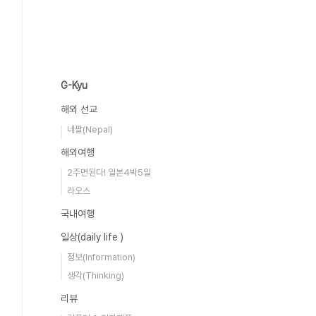
G-Kyu
해외 선교
네팔(Nepal)
해외여행
2주면된다! 일본4박5일
라오스
국내여행
일상(daily life )
정보(Information)
생각(Thinking)
리뷰