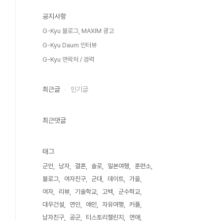
공지사항
G-Kyu 블로그, MAXIM 광고
G-Kyu Daum 인터뷰
G-Kyu 연락처 / 경력
최근글
인기글
최근댓글
태그
군인
남자
결혼
솔로
일본여행
훈련소
블로그
여자친구
군대
데이트
가을
여자
리뷰
기술학교
고백
군수학교
대우건설
연인
애인
자유여행
커플
남자친구
공군
티스토리챌린지
연애