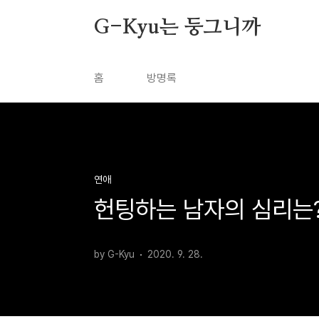
본문 바로가기
G-Kyu는 둥그니까
홈
방명록
연애
헌팅하는 남자의 심리는
by G-Kyu
2020. 9. 28.