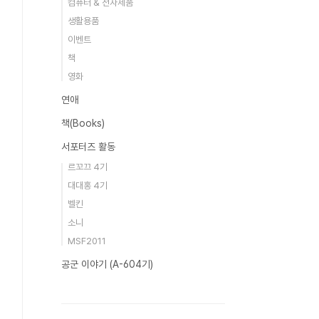
컴퓨터 & 전자제품
생활용품
이벤트
책
영화
연애
책(Books)
서포터즈 활동
르꼬끄 4기
대대홍 4기
벨킨
소니
MSF2011
공군 이야기 (A-604기)