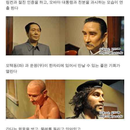
링컨과 절친 인증을 하고, 오바마 대통령과 친분을 과시하는 모습이 연
출 된다
모택동(좌) 과 쑨원(우)이 한자리에 있어서 만날 수 있는 좋은 기회가
열린다
간디는 윗옷을 벗고, 물레를 돌리고 앉아있고