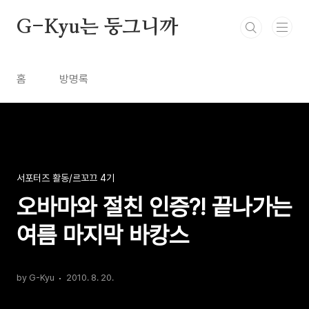
본문 바로가기
G-Kyu는 둥그니까
홈
방명록
서포터즈 활동/르꼬끄 4기
오바마와 절친 인증?! 끝나가는
여름 마지막 바캉스
by G-Kyu
2010. 8. 20.