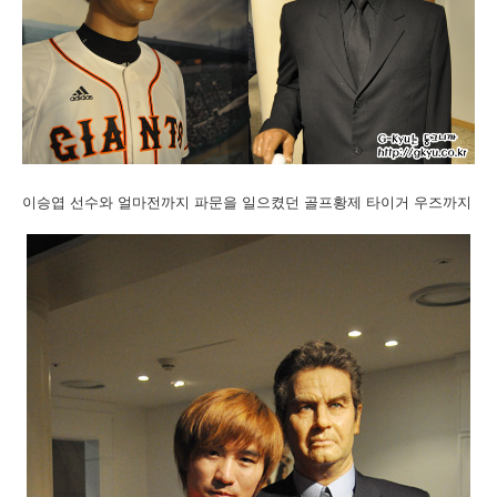
이승엽 선수와 얼마전까지 파문을 일으켰던 골프황제 타이거 우즈까지