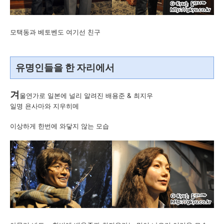
모택동과 베토벤도 여기선 친구
유명인들을 한 자리에서
겨
울연가로 일본에 널리 알려진 배용준 & 최지우
일명 욘사마와 지우히메
이상하게 한번에 와닿지 않는 모습