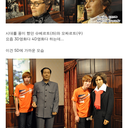
시대를 풍미 했던 슈베르트(좌)와 모짜르트(우)
요즘 3D영화다 4D영화다 하는데...
이건 5D에 가까운 모습