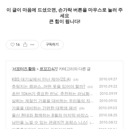
이 글이 마음에 드셨으면, 손가락 버튼을 마우스로 눌러 주
세요
큰 힘이 됩니다!
16
구독하기
'
서포터즈 활동
>
르꼬끄 4기
' 카테고리의 다른 글
KBS 대기실에서 만난 제아(ZE:A)
2010.09.27
(18)
추워지는 캠퍼스..어떤 옷을 입어야 할까?
2010.09.22
(12)
초반 10km가 중요한 런닝, 추천하는 러닝화
2010.09.19
는?
살찌는 계절인 가을을 대비하는 우리들의 자세
(22)
2010.09.10
가을을 대비하는 간편한 대학생 패션
(32)
2010.09.03
(28)
울산 현대와 함께하는 8월의 마지막 바캉스
2010.08.25
낭만을 느낄 수 있는 관광지?! 프랑스 니스!
(2)
2010.08.12
(1
5)