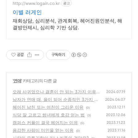
http://www.logain.co.kr
광고
이별 러게인
재회상담, 심리분석, 관계회복, 헤어진원인분석, 해
결방안제시, 심리학 기반 상담.
공감
구독하기
'
연애
' 카테고리의 다른 글
오래 사귀었으나 결혼이 안 되는 3가지 이유
2024.07.19
남자가 연애 때, 을이 되어 순종적인 3가지 이
(0)
2024.06.07
유
헤어진 남친 또는 여친이 그리운 이유
(0)
2023.12.11
(0)
식당 잘 고르고 썸녀에게 호감 얻는 법
2023.12.06
(3)
캠퍼스 커플이 결국 헤어지는 이유
2023.11.23
(0)
용감한 사람이 미인을 얻는 이유
2023.11.16
(0)
사랑의 유통기한이 지난 커플의 결말은?
2023.11.08