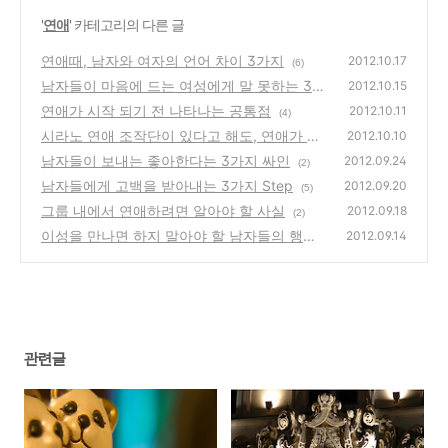
'
연애
' 카테고리의 다른 글
연애때, 남자와 여자의 언어 차이 3가지
2012.10.17
(6)
남자들이 마음에 드는 여성에게 말 못하는 3가
2012.10.15
지 이유
연애가 시작 되기 전 나타나는 공통점
(4)
2012.10.11
(4)
시라노 연애 조작단이 있다고 해도, 연애가 안
2012.10.10
되는 3가지 이유
남자들이 보내는 좋아한다는 3가지 싸인
(2)
2012.09.24
(2)
남자들에게 고백을 받아내는 3가지 Step
2012.09.20
(5)
그룹 내에서 연애하려면 알아야 할 사실
2012.09.18
(2)
이성을 만나면 하지 말아야 할 남자들의 행동
2012.09.14
(3)
관련글