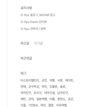
공지사항
G-Kyu 블로그, MAXIM 광고
G-Kyu Daum 인터뷰
G-Kyu 연락처 / 경력
최근글
인기글
최근댓글
태그
티스토리챌린지
군인
여행
사랑
데이트
연애
군수학교
연인
오블완
솔로
여자친구
르꼬끄
대우건설
남자친구
애인
군대
일본여행
커플
훈련소
공군
가을
기안84
여자
결혼
자유여행