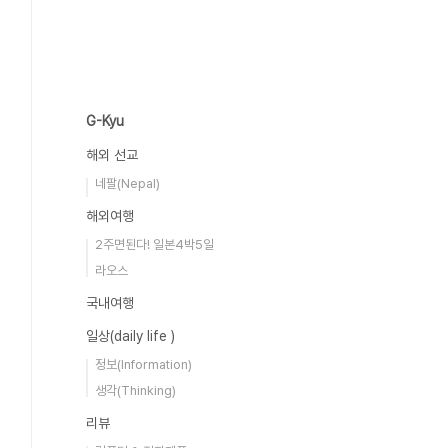
G-Kyu
해외 선교
네팔(Nepal)
해외여행
2주면된다! 일본4박5일
라오스
국내여행
일상(daily life )
정보(Information)
생각(Thinking)
리뷰