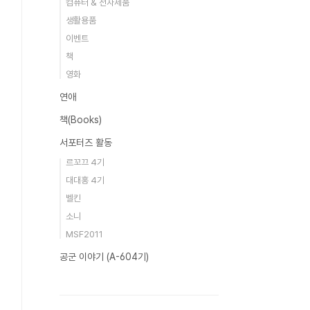
컴퓨터 & 전자제품
생활용품
이벤트
책
영화
연애
책(Books)
서포터즈 활동
르꼬끄 4기
대대홍 4기
벨킨
소니
MSF2011
공군 이야기 (A-604기)