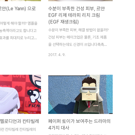
르얀(Le Yann) 으로
수분이 부족한 건성 피부, 르얀
EGF 리제 테라피 리치 크림
(EGF 재생크림)
 어떻게 해야 할까? 앰플을
수분이 부족한 피부, 해결 방법이 없을까?
고농축액이라고도 합니다고
건성 피부는 메이크업은 물론, 기초 제품
 효과를 최대치로 누리고
을 선택하는데도 신경이 쓰입니다촉촉한
 제조한 형식의 화장품 입
피부를 유지하면 좋겠지만, 봄 가뭄처럼
Yann)은 자연주의 화장품
2017. 4. 9.
푸석한 피부이므로아무리 좋은 메이크업
분을 바탕으로 제조 되었습
제품을 사용한다 하더라도 뜨기 마련이죠
 특허받은 포뮬러인 특허
현상보다 근본을 치유 해야 하는데, 기본
699538호 목련나무껍질
적으로 물을 많이 마셔 주는 방법이 있습
베이스 입니다 이것저것 좋
니다 몸 전체의 수분이 부족하면, 그 현상
 그냥 만든 제품이 아닌,특
이 얼굴에서도 나타나니 말이죠그러나 그
포뮬러로 제조 하였다는 것
렇게 한다 하더라도 결국 얼굴에는 기초
주는 고유의 특징을 그대로
제품을 사용 해 주어야 합니다 다양한 제
입니다 여기에 서로 시너지
품들이 있지만, 유명하다고 내 피부에 다
분인 흰목이버섯추출물, 로
 멜로디언과 칸타빌레
페이퍼 토이가 보여주는 드라마의
맞는 것도 아니고처음 들어보는 제품이라
EGF 등이 함유되어서주름
4가지 대사
버블런 칸타빌레 칸타빌레의
하더라도, 피부에 맞을 수 있습니다 선입
능을 하는, 2중 기능성 화