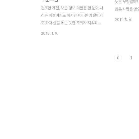
뜻은 무엇일까?
장품으로 만들어
건조한 계절, 보습 경보 겨울은 흰 눈이 내
많은 사랑을 받
다양한 라인이 
리는 계절이기도 하지만 메마른 계절이기
는 만화 드라마
2011. 5. 6.
도 하다 살을 에는 듯한 추위가 지속되면,
더 많은 사람들에
실내 생활을 할 수 밖에 없고 야외 활동을
레의 뜻은 칸토(
2015. 1. 9.
하기 그리 만만한 계절은 아니다 문제는
말 즉, 노래하듯
난방을 하면서 훈훈한 실내 공기가 만들어
레는 음악에서도
져 수분이 증발 한다는 것 틈틈이 물을 마
러닝을 할 때도 
1
셔주고, 가습기도 틀어보고 수분을 빼앗기
듯 신나게 죠깅을
지 않기 위해 노력을 하지만 언제 수분을
러닝이 되지 않
공급 해 주었냐는 듯 장마 때 거북이등 처
내 놓은 버블런
럼 갈라지는 논마냥 피부가 갈라지는 것
과 만나니 화이
같다 식스팩은 갈라지지 않을지라도 수분
상치 못한 선물
없는 얼굴은 당기고, 트고, 갈라지고 겨울
체험단을 모집하
철 피부는 그로기 상태가 되기 십상이다
하는 마음에 신
밖은 차고 건조한 바람이 불고, 실내는 따
이 없기에 더 
뜻하지만 건조하며 심지어 비행기를 타더
는 줄 알고 잊어
라도 건조한 기내이기 때문에 얼굴에 수분
을 공급하기 쉽지 않다 그렇..