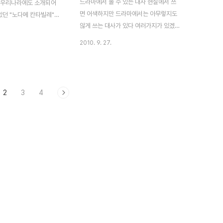
드라마에서 볼 수 있는 대사 현실에서 쓰
 우리나라에도 소개되어
견을 갖지 않은 상태에서, 제품의 소개를
졌습니다 EGF 화장품은
면 어색하지만 드라마에서는 아무렇지도
았던 "노다메 칸타빌레"라
본 후부담이 가지 않는다면, 사용 해 보는
없습니다대..
않게 쓰는 대사가 있다 여러가지가 있겠지
와 영화로 만들어져 더욱
것이죠 소개 해 드릴 제품은 제품 입..
만 그 중 4가지를 골라 봤으니... 말로 설
게 알려졌는데... 칸타빌
2010. 9. 27.
명하는 것 보다는 그림이 더 와닿지 않을
canto:노래)를 형용사한
까? 그래서 페이퍼 토이들이 준비한 드라
이 라는 뜻이다 이 칸타빌
마 대사의 상황극 이건..명령이야! 명절 증
 사용하지만, 운동을 하고
후군을 느끼기도 전에 압박해 오는 상사의
쓰일 수 있는 단어 노래하
2
3
4
모습... 친구에서 연인으로 우정에서 사랑
 한다면, 훨씬 더 즐거운
으로 환승할 때 쓰이는 대사 중 하나... 하
을까? 휠라에서 야심차게
지만...현실에선 어떨까..? 장르가 공포라
 삼익악기의 뿌까 멜로디언
면 꼭 나온다 마지막에 등장하는 공포의
트와 레드컬러가 닮았다 예
대상이... 꼭 살인마가 아니더라도 충분한
 휠라 코리아에서 버블런
압박이 느껴진다 결혼 반대 다소 온화한
는 소식을 듣고, 혹시나
표정의 모습이지만... 결혼 반대의 의지가
청은 하였지만 아무런 소식
느껴지는 모습 안봐도 분위기가 느껴지는
역량있는 분들이 리뷰 하시
모습 드라마의 주인공은 달라도 이렇게 상
버리고 있..
황을 연출 해 보..