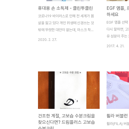
휴대용 손 소독제 - 클린투클린
EGF 앰플, 
하세요
코로나19 바이러스로 인해 전 세계가 몸
EGF 앰플 선택
살을 앓고 있다 개인 위생에 신경쓰는 것
다시 말하면, 
밖에 뚜렷한 대안이 없는데, 마스크 착용
유 성분이 주는
과 손 소독제를 사용하여 바이러스를 방어
2020. 2. 27.
자, 고농축으로
하는 것이 전부인 시점이다 3,000원대로
2017. 4. 21.
니다 르얀(Le 
구매할 수 있는 휴대용 손소독제 휴대용
답게, 순한 성
손 소독제 - [ 구매 하기 ]
니다제조할 때는
받은 제 10-0
추출물이 기본 
다는 것 다 넣고
허받은 고유의 
은 그 성분이 
담았다는 의미 
효과를 내는 성
건조한 계절, 고보습 수분크림을
휠라 버블런
즈마리추출물, 
찾으신다면? 드림플러스 고보습
휠라(FILA) 
개선 및 미백 기
수분크림