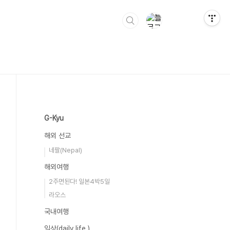
G-Kyu
해외 선교
네팔(Nepal)
해외여행
2주면된다! 일본4박5일
라오스
국내여행
일상(daily life )