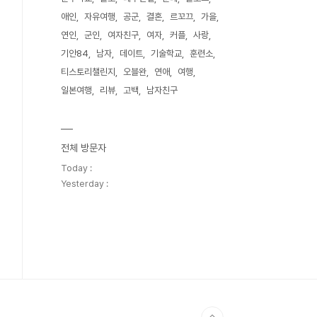
애인
자유여행
공군
결혼
르꼬끄
가을
연인
군인
여자친구
여자
커플
사랑
기안84
남자
데이트
기술학교
훈련소
티스토리챌린지
오블완
연애
여행
일본여행
리뷰
고백
남자친구
전체 방문자
Today :
Yesterday :