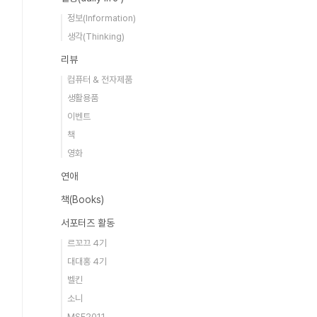
정보(Information)
생각(Thinking)
리뷰
컴퓨터 & 전자제품
생활용품
이벤트
책
영화
연애
책(Books)
서포터즈 활동
르꼬끄 4기
대대홍 4기
벨킨
소니
MSF2011