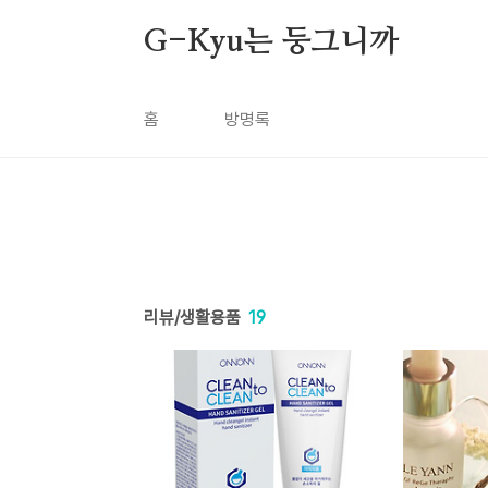
본문 바로가기
G-Kyu는 둥그니까
홈
방명록
리뷰/생활용품
19