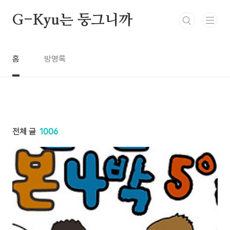
본문 바로가기
G-Kyu는 둥그니까
홈
방명록
전체 글
1006