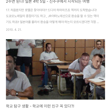
2주면 된다! 일본 4박 5일 - 신주쿠에서 시작되는 여행
17. 처음왔지만 호텔은 찾아야지!? 드디어 하마마츠쵸 역까지 도착했습니다!
도쿄모노레일의 종점이기도 하고 , JR야마노테선으로 환승을 할 수 있는 역이
기도 하죠!! 일본어를 몰라서 환승을 어떻게 해야 하는지 모르시겠다면 걱정 안
하셔도 되요~ 한글로 환승 지점까지 안내가 되어있습니다!! 환승 시 개찰구를
2010. 4. 21.
나가게 되는데, 저도 처음엔 나가도 되나 생각이 들었는데 원래 그것이 환승법
이었던 것입니다!! 신주쿠 행 열차를 기다리며 플렛폼에 서있었고 곧 전철이 도
착해서 신주쿠에 있는 호텔을 향해 출발 합니다! 점심이 가까운 시간임에도 지
하철은 생각보다 사람들이 많습니다~ 평일이어서 한산할 줄 알았는데 꼭 그렇
지만은 않더라고요 ~!! 일본지하철에서 본 것은 문이 열리는 위에 스크린을 만
들어 놔서 거기서 광고가 계..
학교 탐구 생활 - 학교에 이런 친구 꼭 있다?!