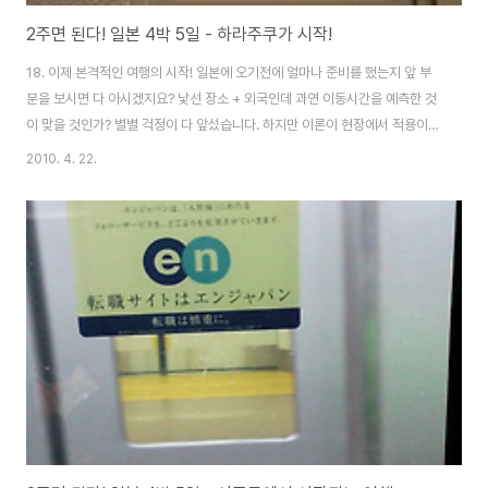
2주면 된다! 일본 4박 5일 - 하라주쿠가 시작!
18. 이제 본격적인 여행의 시작! 일본에 오기전에 얼마나 준비를 했는지 앞 부
분을 보시면 다 아시겠지요? 낯선 장소 + 외국인데 과연 이동시간을 예측한 것
이 맞을 것인가? 별별 걱정이 다 앞섰습니다. 하지만 이론이 현장에서 적용이
될지는 나가봐야 아는 것이겠지요 그래서 이제 슬슬 출격 준비를 합니다. 새벽
2010. 4. 22.
부터 난리를 쳤는데 이쯤되니 벌써 체력이 바닥나는 기분이지만 이제 귀차니즘
을 이겨내고 , 거리로 나가야 할 시간입니다!! 호텔 조명은 왜 그럴까요. 잠만 자
라는 건지 어둑침침한게 가뜩이나 날씨도 비가 와서 우중충한데... 모든 조명을
켜도 밝은 느낌이 안 듭니다!!! 좀 더 환했으면 좋겠단 생각이 절로 드는 호텔이
었어요 ! 필수 물품인 세가지를 챙겨 가방에 넣고 , 이제 슬슬 나갈 준비를 끝마
칩니다 그..