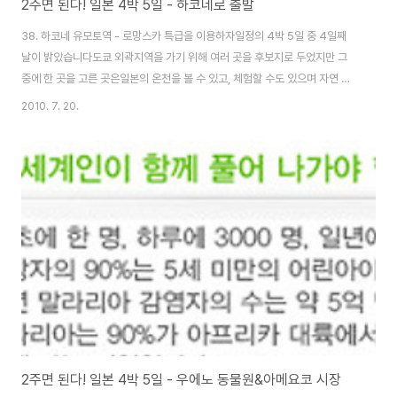
2주면 된다! 일본 4박 5일 - 하코네로 출발
38. 하코네 유모토역 - 로망스카 특급을 이용하자일정의 4박 5일 중 4일째
날이 밝았습니다도쿄 외곽지역을 가기 위해 여러 곳을 후보지로 두었지만 그
중에 한 곳을 고른 곳은일본의 온천을 볼 수 있고, 체험할 수도 있으며 자연 경
관을 볼 수 있는 하코네로 정하였습니다하코네에는 비행기를 제외하고 일본의
2010. 7. 20.
모든 교통 수단을 이용할 수 있는 곳이었습니다케이블카, 열차, 버스, 배를 이용
할 수 있고, 일본의 상징인 후지산도 볼 수 있기 때문에최종 목적지로 정하였습
니다하코네 유모토를 가는 방법 - [바로가기]전날 우에노 동물원 가기 전에 신
주쿠 역에 있는 오다큐선에서 예약한 하코네 유모토의 프리패스와 로망스카 티
켓 입니다2010년 2월 4일 오전 7시 15분즈음의 신주쿠 역 남쪽출구 부근은
한산 합니다정면의 모습..
2주면 된다! 일본 4박 5일 - 우에노 동물원&아메요코 시장