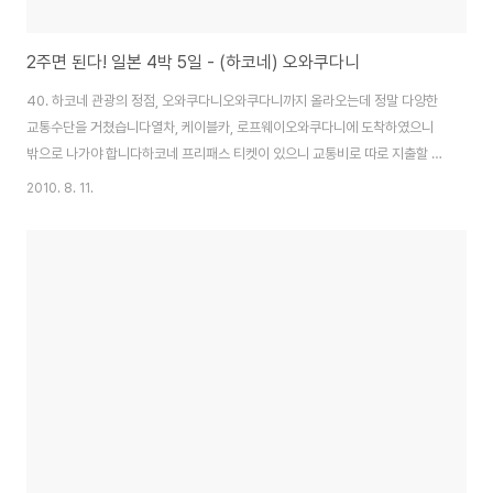
2주면 된다! 일본 4박 5일 - (하코네) 오와쿠다니
40. 하코네 관광의 정점, 오와쿠다니오와쿠다니까지 올라오는데 정말 다양한
교통수단을 거쳤습니다열차, 케이블카, 로프웨이오와쿠다니에 도착하였으니
밖으로 나가야 합니다하코네 프리패스 티켓이 있으니 교통비로 따로 지출할 필
요가 없고출구에 있는 안내원에게 하코네 프리패스 티켓만 보여주면말 그대로
2010. 8. 11.
프리패스 입니다왼쪽 상단에 "오늘의 후지산은?" 이라고 쓰여있습니다그리고
볼 수 있는지 없는지에 대한 정보가 쓰여있는 것 같은데요오늘은 볼 수 있다고
하는 것 같습니다오른쪽에는 요우코소 오와쿠다니에 -> 환영합니다. 오와쿠다
니에(오신것을) 이라고 쓰여있네요그리고 역사와 사진으로 후지산을 비롯한
하코네의 풍경을 볼 수 있습니다기념품 가게 입니다경비를 아끼자고 생각하였
기 때문에, 이런것들을 파는구나 라고 둘러보기만 할 뿐..