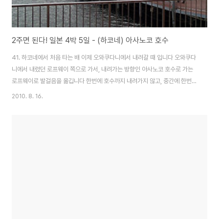
2주면 된다! 일본 4박 5일 - (하코네) 아사노코 호수
41. 하코네에서 처음 타는 배 이제 오와쿠다니에서 내려갈 때 입니다 오와쿠다
니에서 내렸던 로프웨이 쪽으로 가서, 내려가는 방향인 아사노코 호수로 가는
로프웨이로 발걸음을 옮깁니다 한번에 호수까지 내려가지 않고, 중간에 한번
승강장을 지나는데 그냥 내리지 않고 내려가시면 됩니다 로프웨이 탑승 시간은
2010. 8. 16.
약 10~15분정도 걸렸던 것으로 기억 합니다 오와쿠다니에서 보이지 않았던
후지산의 정상이 보입니다 3,776m로 일본에서 가장 높은 산인데, 이렇게 보
니 신기 합니다 매번 스트리트 파이터에서 혼다네 목욕탕 배경으로 보던가 그
랬는데 말이지요 로프웨이의 밑을 바라 봅니다 왠만해서는 투명유리로 되어있
기 때문에 관람하기 쉽습니다! 도로가 보이고 아직도 뿜어져 나오는 연기가 보
입니다 눈이 안왔으면 황량했을 텐데, 그..