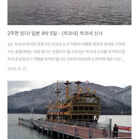
2주면 된다! 일본 4박 5일 - (하코네) 하코네 신사
42. 하코네 마지막 관광지인 하코네 신사 저희가 여행한 루트의 반대로 시작하
시는 분들에게는 처음 만나는 관광지가 될 수도있는 하코네 신사를 마지막으로
하코네 당일치기 여행을 마치려 합니다 모토하코네코에 도착하며 찍은 사진 입
니다 9시 방향에 작음 빨간색 문이 보이시나요? 그곳이 하코네 신사의 입구 입
2010. 8. 17.
니다 선착장에 내리자마자 찍습니다 그리고 내리면, 스템프를 찍을 수 있는 곳
이 있으니 스템프를 모으신다면 언능 찍으시면 됩니다~! 선착장 출구 입니다
오른쪽은 입구지요 신사가 있어서 그런지 바로 앞에도 빨간색 문이 보입니다
선착장을 나와 왼쪽으로 돌아보니 저~멀리 하코네 신사 입구가 보입니다 걸어
서 5분정도면 갈 수 있는 거리 입니다 대학가의 원룸처럼 보이는 건물 입니다
아마 관광객을 상대로 숙박업을 하는 ..