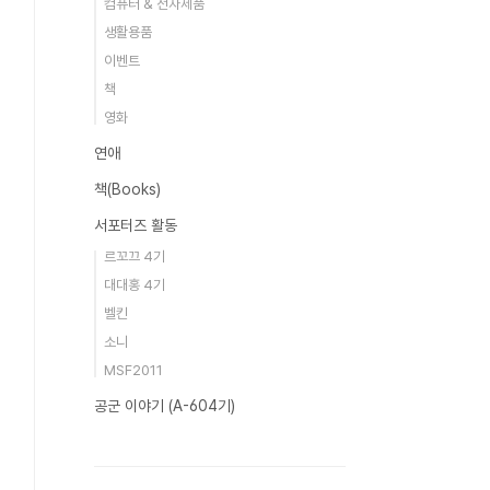
컴퓨터 & 전자제품
생활용품
이벤트
책
영화
연애
책(Books)
서포터즈 활동
르꼬끄 4기
대대홍 4기
벨킨
소니
MSF2011
공군 이야기 (A-604기)