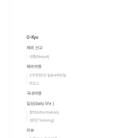
G-Kyu
해외 선교
네팔(Nepal)
해외여행
2주면된다! 일본4박5일
라오스
국내여행
일상(daily life )
정보(Information)
생각(Thinking)
리뷰