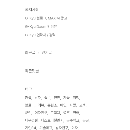
공지사항
G-Kyu 블로그, MAXIM 광고
G-Kyu Daum 인터뷰
G-Kyu 연락처 / 경력
최근글
인기글
최근댓글
태그
커플
남자
솔로
연인
가을
여행
블로그
리뷰
훈련소
애인
사랑
고백
군인
여자친구
르꼬끄
결혼
연애
대우건설
티스토리챌린지
군수학교
공군
기안84
기술학교
남자친구
여자