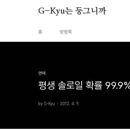
본문 바로가기
G-Kyu는 둥그니까
홈
방명록
연애
평생 솔로일 확률 99.9
by G-Kyu
2012. 4. 9.