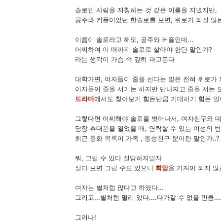
솔로인 사람을 지칭하는 것 같은 이름을 지녔지만,
공주와 커플이었던 한솔로를 보면, 위로가 되질 않
이름이 솔로라고 해도, 공주와 커플인데...
어찌하여 이 때까지 솔로로 살아야 한단 말인가?
라는 생각이 가슴 속 깊히 파고든다
대학가면, 여자들이 줄을 선다는 말은 전혀 위로가
여자들이 줄을 서기는 하지만 만나자고 줄을 서는 
드라마
에서도 찾아보기 힘든만큼 기대하기 힘든 
그렇다면 어찌해야 솔로를 벗어나서, 여자친구와 데
당장 휴대폰을 열었을 때, 연락할 수 있는 이성의 번호
최근 통화 목록이 가족 , 동성친구 뿐이란 말인가..?
뭐, 그럴 수 있다 절망하지말자
살다 보면 그럴 수도 있으니
희망
을 가져야 되지 않겠
여자는 별처럼 많다고 하였다...
그리고...별처럼 멀리 있다....다가갈 수 없을 만큼...
그러나!