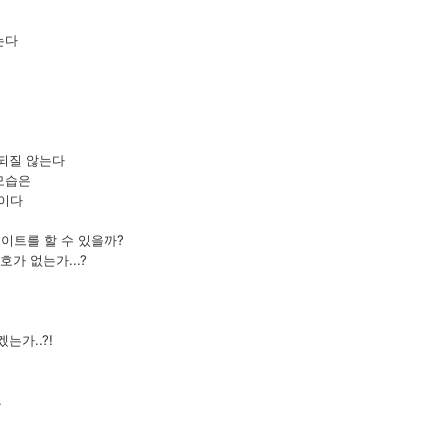
는다
 되질 않는다
모습은
일이다
이트를 할 수 있을까?
가 없는가...?
는가..?!
.