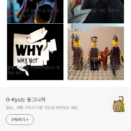
현실에서 쓰면 손발이 오그라드는
새로운 전자제품을 사면, 겪게 되
드라마 대사 3가지
는 5단계
블로그 닉네임 신경써야겠다고 생
공군 - 군대와서 처음 사용했던 용
각한 계기
어 (1)
G-Kyu는 둥그니까
일상 , 여행 그리고 다른 각도로 바라보는 세상
구독하기