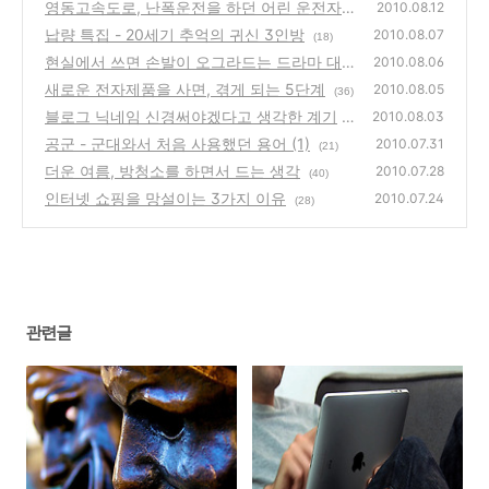
영동고속도로, 난폭운전을 하던 어린 운전자를
2010.08.12
보니...
납량 특집 - 20세기 추억의 귀신 3인방
(22)
2010.08.07
(18)
현실에서 쓰면 손발이 오그라드는 드라마 대사
2010.08.06
3가지
새로운 전자제품을 사면, 겪게 되는 5단계
(28)
2010.08.05
(36)
블로그 닉네임 신경써야겠다고 생각한 계기
2010.08.03
(3
공군 - 군대와서 처음 사용했던 용어 (1)
2)
2010.07.31
(21)
더운 여름, 방청소를 하면서 드는 생각
2010.07.28
(40)
인터넷 쇼핑을 망설이는 3가지 이유
2010.07.24
(28)
관련글