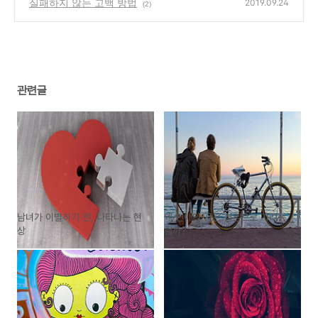
실패하지 않는 고백 방법
(2)
2019.09.24
(2)
관련글
남녀가 이별하기 전, 나타나는 현
왜 연애의 끝은 결혼으로 가려는
상
걸까?