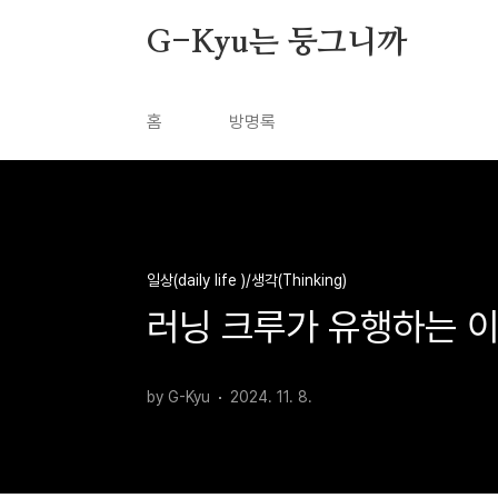
본문 바로가기
G-Kyu는 둥그니까
홈
방명록
일상(daily life )/생각(Thinking)
러닝 크루가 유행하는 이
by G-Kyu
2024. 11. 8.