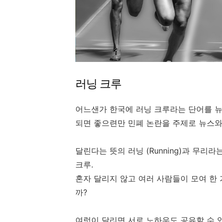
러닝 크루
어느샌가 한국에 러닝 크루라는 단어를 뉴
되면 좋으련만 민폐 논란을 주제로 뉴스와
달린다는 뜻의 러닝 (Running)과 무리라
크루.
혼자 달리지 않고 여러 사람들이 모여 한
까?
여럿이 달리면 서로 노하우도 공유할 수 