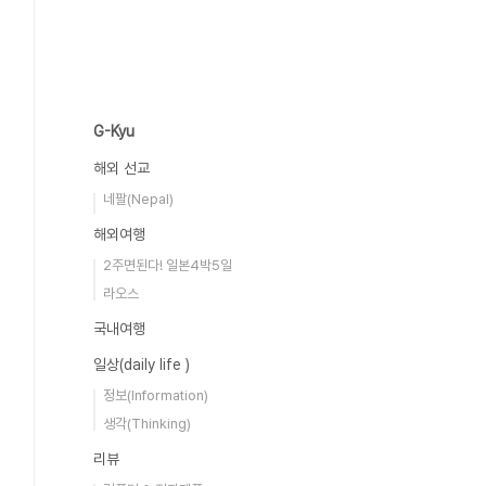
G-Kyu
해외 선교
네팔(Nepal)
해외여행
2주면된다! 일본4박5일
라오스
국내여행
일상(daily life )
정보(Information)
생각(Thinking)
리뷰