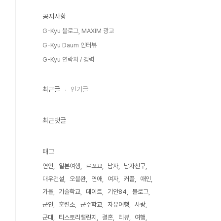
공지사항
G-Kyu 블로그, MAXIM 광고
G-Kyu Daum 인터뷰
G-Kyu 연락처 / 경력
최근글
인기글
최근댓글
태그
연인
일본여행
르꼬끄
남자
남자친구
대우건설
오블완
연애
여자
커플
애인
가을
기술학교
데이트
기안84
블로그
군인
훈련소
군수학교
자유여행
사랑
군대
티스토리챌린지
결혼
리뷰
여행