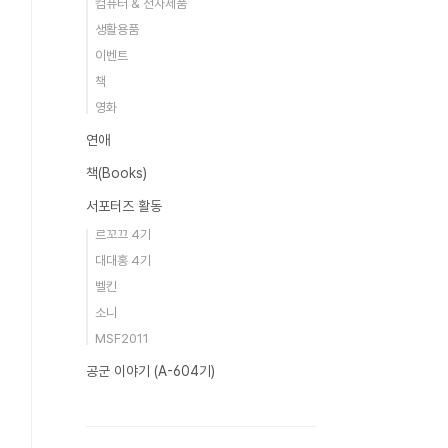
컴퓨터 & 전자제품
생활용품
이벤트
책
영화
연애
책(Books)
서포터즈 활동
르꼬끄 4기
대대홍 4기
벨킨
소니
MSF2011
공군 이야기 (A-604기)