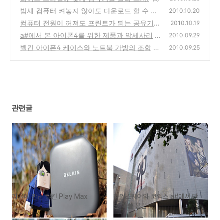
밤새 컴퓨터 켜놓지 않아도 다운로드 할 수 있
2010.10.20
는 방법
컴퓨터 전원이 꺼져도 프린트가 되는 공유기가
(18)
2010.10.19
있다
a#에서 본 아이폰4를 위한 제품과 악세사리
(8)
2010.09.29
벨킨 아이폰4 케이스와 노트북 가방의 조합
(29)
2010.09.25
(2
5)
관련글
가을에 만난 벨킨 Play Max
타임스퀘어와 코엑스 a#에서 만
난 애플 용품