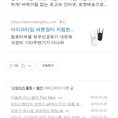
하게! 버벅거림 없는 초고속 인터넷, 로켓배송으로
지금 바로 만나보세요!
https://saeronjangteo.com
광고
아이피타임 새론장터 저렴한
가격! 빠른배송!
컴퓨터부품 유무선공유기 네트워
크장비 기타주변기기 다나와
15
구독하기
'
서포터즈 활동
>
벨킨
' 카테고리의 다른 글
가을에 만난 벨킨 Play Max
2010.10.30
(16)
타임스퀘어와 코엑스 a#에서 만난 애플 용품
2010.10.29
공유기 하나로 외장하드 백업 ok
(6)
2010.10.27
(8)
라이프 스타일에 맞게 공유기를 골라 쓰자!
2010.10.26
(8)