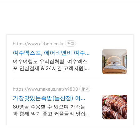
https://www.airbnb.co.kr
광고
여수엑스포, 에어비앤비 여수
밤바다 감성 숙소
여수여행도 우리집처럼, 여수엑스
포 안심결제 & 24시간 고객지원!
주방, 수영장, 자쿠지, 아기 침대.
필요한 모든 게 갖춰진 숙소를 예
약하세요.
https://www.makeus.net/49808
광고
가장맛있는족발(돌산점) 여수
맛집 NO.1 족발,보쌈
80명을 수용할 수 있으며 가족들
과 함께 먹기 좋고 커플들의 맛집
이에요