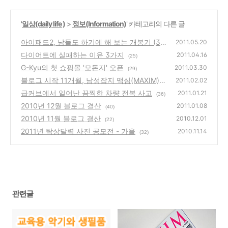
'
일상(daily life )
>
정보(Information)
' 카테고리의 다른 글
아이패드2, 남들도 하기에 해 보는 개봉기 (32
2011.05.20
GB,블랙)
다이어트에 실패하는 이유 3가지
(36)
2011.04.16
(25)
G-Kyu의 첫 쇼핑몰 '모돈지' 오픈
2011.03.30
(29)
블로그 시작 11개월, 남성잡지 맥심(MAXIM)에
2011.02.02
소개 되다
급커브에서 일어난 끔찍한 차량 전복 사고
(64)
2011.01.21
(36)
2010년 12월 블로그 결산
2011.01.08
(40)
2010년 11월 블로그 결산
2010.12.01
(22)
2011년 탁상달력 사진 공모전 - 가을
2010.11.14
(32)
관련글