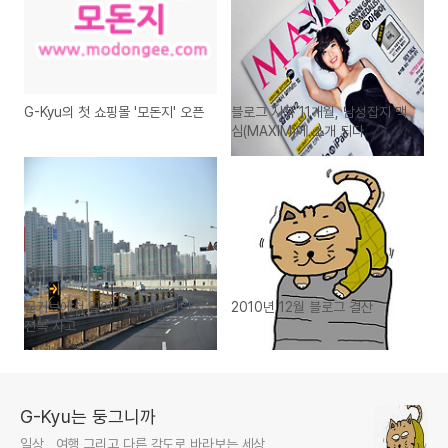
G-Kyu의 첫 쇼핑몰 '모돈지' 오픈
블로그 시작 11개월, 남성잡지 맥
심(MAXIM)에 소개 되다
급커브에서 일어난 끔찍한 차량
2010년 12월 블로그 결산
전복 사고
G-Kyu는 둥그니까
일상 , 여행 그리고 다른 각도로 바라보는 세상